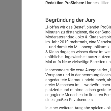
Redaktion ProSieben:
Hannes Hiller
Begründung der Jury
„Hoffen wir das Beste“, blendet ProS
Minuten zu distanzieren, die der Send
Moderatorenduo Joko & Klaas verspiel
im Jahr 2019 mehrmals, eine Viertels
– und damit ein Millionenpublikum zu
& Klaas dagegen wissen diese im w
unübliche Ungewissheit auszunutzen
Mal aufs Neue vielseitige Facetten u
Insbesondere die erste Ausgabe der „1
Vorspann und in der hemmungslosen B
angedeutete Klamauk bricht rasch, als
dreier Menschen im – wortwörtlichen
platzierte und minimalistisch gestalte
engagierte Menschen im linearen Fern
eines großen Privatsenders.
In einer weiteren Ausgabe spielen Jok