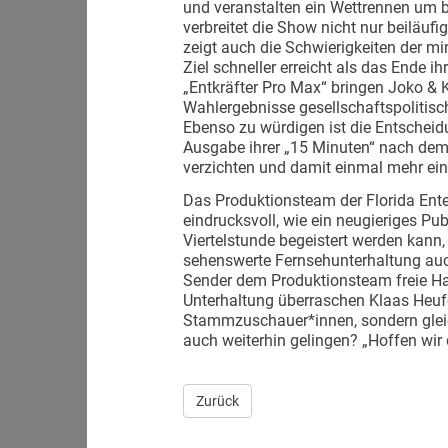
und veranstalten ein Wettrennen um b
verbreitet die Show nicht nur beiläuf
zeigt auch die Schwierigkeiten der m
Ziel schneller erreicht als das Ende 
„Entkräfter Pro Max“ bringen Joko & K
Wahlergebnisse gesellschaftspolitisc
Ebenso zu würdigen ist die Entscheidu
Ausgabe ihrer „15 Minuten“ nach dem
verzichten und damit einmal mehr ein
Das Produktionsteam der Florida Ente
eindrucksvoll, wie ein neugieriges Pu
Viertelstunde begeistert werden kann, 
sehenswerte Fernsehunterhaltung auc
Sender dem Produktionsteam freie Ha
Unterhaltung überraschen Klaas Heufe
Stammzuschauer*innen, sondern glei
auch weiterhin gelingen? „Hoffen wir 
Zurück