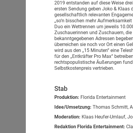
2019 entstanden auf diese Weise drei
ersten Sendung geben Joko & Klaas dr
gesellschaftlich relevanten Engageme
„so‘n bisschen mehr Aufmerksamkeit v
Duo ein Wettrennen um jeweils 10.000
Zuschauerinnen und Zuschauern, die s
bekanntgegebenen Adressen begeben u
überreichen sie noch vor Ort einen G
wird aus den „15 Minuten“ eine Tele
für den „Entkräfter Pro Max“ betreibe
rechtspopulistische Äußerungen fundi
Selbstkostenpreis vertrieben.
Stab
Produktion:
Florida Entertainment
Idee/Umsetzung:
Thomas Schmitt, Ar
Moderation:
Klaas Heufer-Umlauf, Jo
Redaktion Florida Entertainment:
Cla