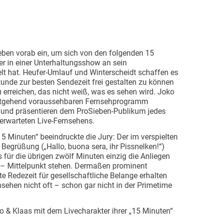
ieben vorab ein, um sich von den folgenden 15
er in einer Unterhaltungsshow an sein
t hat. Heufer-Umlauf und Winterscheidt schaffen es
tunde zur besten Sendezeit frei gestalten zu können
 erreichen, das nicht weiß, was es sehen wird. Joko
eitgehend voraussehbaren Fernsehprogramm
 und präsentieren dem ProSieben-Publikum jedes
nerwarteten Live-Fernsehens.
5 Minuten“ beeindruckte die Jury: Der im verspielten
egrüßung („Hallo, buona sera, ihr Pissnelken!“)
 für die übrigen zwölf Minuten einzig die Anliegen
 – Mittelpunkt stehen. Dermaßen prominent
te Redezeit für gesellschaftliche Belange erhalten
sehen nicht oft – schon gar nicht in der Primetime
o & Klaas mit dem Livecharakter ihrer „15 Minuten“