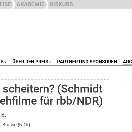
EISE
AKADEMIE
DISKURS
RB
ÜBER DEN PREIS
PARTNER UND SPONSOREN
ARC
scheitern? (Schmidt
ehfilme für rbb/NDR)
idt
c Brasse (NDR)