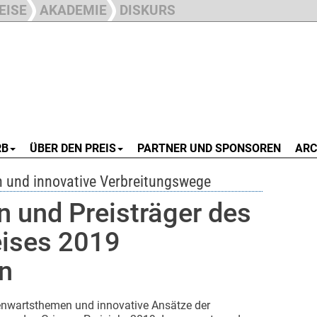
EISE
AKADEMIE
DISKURS
RB
ÜBER DEN PREIS
PARTNER UND SPONSOREN
ARC
n und innovative Verbreitungswege
n und Preisträger des
ises 2019
n
enwartsthemen und innovative Ansätze der