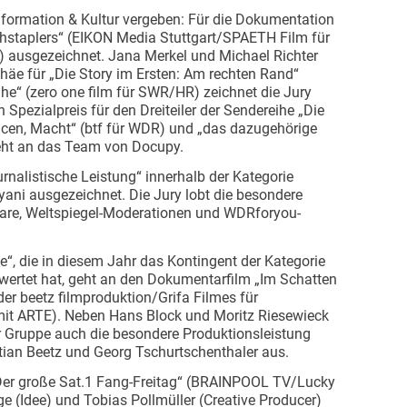
Information & Kultur vergeben: Für die Dokumentation
chstaplers“ (EIKON Media Stuttgart/SPAETH Film für
 ausgezeichnet. Jana Merkel und Michael Richter
häe für „Die Story im Ersten: Am rechten Rand“
“ (zero one film für SWR/HR) zeichnet die Jury
 Spezialpreis für den Dreiteiler der Sendereihe „Die
ncen, Macht“ (btf für WDR) und „das dazugehörige
eht an das Team von Docupy.
rnalistische Leistung“ innerhalb der Kategorie
yani ausgezeichnet. Die Jury lobt die besondere
are, Weltspiegel-Moderationen und WDRforyou-
“, die in diesem Jahr das Kontingent der Kategorie
ewertet hat, geht an den Dokumentarfilm „Im Schatten
er beetz filmproduktion/Grifa Filmes für
 ARTE). Neben Hans Block und Moritz Riesewieck
r Gruppe auch die besondere Produktionsleistung
tian Beetz und Georg Tschurtschenthaler aus.
Der große Sat.1 Fang-Freitag“ (BRAINPOOL TV/Lucky
ge (Idee) und Tobias Pollmüller (Creative Producer)