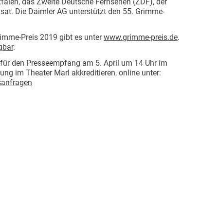
falen, das Zweite Deutsche Fernsehen (ZDF), der
t. Die Daimler AG unterstützt den 55. Grimme-
imme-Preis 2019 gibt es unter
www.grimme-preis.de
.
gbar
.
t für den Presseempfang am 5. April um 14 Uhr im
ung im Theater Marl akkreditieren, online unter:
sanfragen