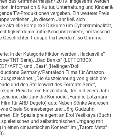
hnen das Grimme-Preisjahr 2019. Insgesamt werden
tion, Information & Kultur, Unterhaltung und Kinder &
ende TV-Produktionen vergeben. Ein weiterer Preis
ppe verliehen. „In diesem Jahr ließ sich
ie aktuelle komplexe Diskurse um Cyberkriminalität,
chtigkeit durch mitreißend inszenierte, umfassend
e Geschichten transportiert werden“, so Grimme-
Serie: In der Kategorie Fiktion werden „Hackerville“
urope/TNT Serie), „Bad Banks“ (LETTERBOX
ZDF/ARTE) und „Beat“ (Hellinger/Doll
roductions Germany/Pantaleon Films für Amazon
ausgezeichnet. „Die Auszeichnung von gleich drei
freude und den Stellenwert des Formats Serie“,
nzigen Preis für ein Einzelstück, der in diesem Jahr
d, zeichnet die Jury die Komödie „Familie Lotzmann
s Film für ARD Degeto) aus: Neben Sönke Andresen
sowie Gisela Schneeberger und Jörg Gudzuhn
men. Ein Spezialpreis geht an Erol Yesilkaya (Buch)
 spielerischen und selbstironischen Umgang mit
in einen cineastischen Kontext“ im „Tatort: Meta“
B).