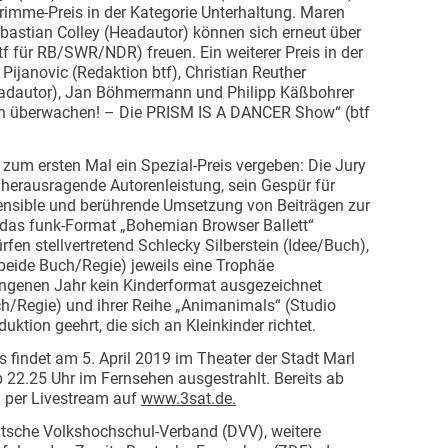
Grimme-Preis in der Kategorie Unterhaltung. Maren
astian Colley (Headautor) können sich erneut über
f für RB/SWR/NDR) freuen. Ein weiterer Preis in der
Pijanovic (Redaktion btf), Christian Reuther
Headautor), Jan Böhmermann und Philipp Käßbohrer
ch überwachen! – Die PRISM IS A DANCER Show“ (btf
 zum ersten Mal ein Spezial-Preis vergeben: Die Jury
 herausragende Autorenleistung, sein Gespür für
nsible und berührende Umsetzung von Beiträgen zur
 das funk-Format „Bohemian Browser Ballett“
fen stellvertretend Schlecky Silberstein (Idee/Buch),
(beide Buch/Regie) jeweils eine Trophäe
genen Jahr kein Kinderformat ausgezeichnet
ch/Regie) und ihrer Reihe „Animanimals“ (Studio
tion geehrt, die sich an Kleinkinder richtet.
 findet am 5. April 2019 im Theater der Stadt Marl
ab 22.25 Uhr im Fernsehen ausgestrahlt. Bereits ab
a per Livestream auf
www.3sat.de.
eutsche Volkshochschul-Verband (DVV), weitere