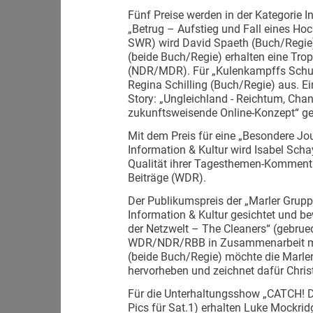
Fünf Preise werden in der Kategorie 
„Betrug – Aufstieg und Fall eines Ho
SWR) wird David Spaeth (Buch/Regie)
(beide Buch/Regie) erhalten eine Trop
(NDR/MDR). Für „Kulenkampffs Schuhe
Regina Schilling (Buch/Regie) aus. Ein
Story: „Ungleichland - Reichtum, Cha
zukunftsweisende Online-Konzept“ g
Mit dem Preis für eine „Besondere Jou
Information & Kultur wird Isabel Scha
Qualität ihrer Tagesthemen-Komment
Beiträge (WDR).
Der Publikumspreis der „Marler Gruppe
Information & Kultur gesichtet und b
der Netzwelt – The Cleaners“ (gebrued
WDR/NDR/RBB in Zusammenarbeit mit
(beide Buch/Regie) möchte die Marle
hervorheben und zeichnet dafür Chris
Für die Unterhaltungsshow „CATCH! 
Pics für Sat.1) erhalten Luke Mockrid