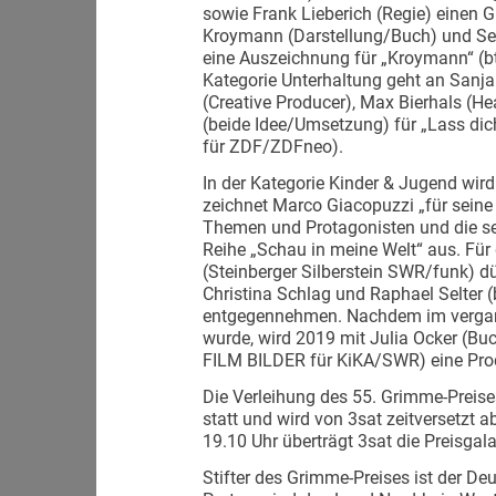
sowie Frank Lieberich (Regie) einen 
Kroymann (Darstellung/Buch) und Seb
eine Auszeichnung für „Kroymann“ (bt
Kategorie Unterhaltung geht an Sanja 
(Creative Producer), Max Bierhals (
(beide Idee/Umsetzung) für „Lass di
für ZDF/ZDFneo).
In der Kategorie Kinder & Jugend wird
zeichnet Marco Giacopuzzi „für seine
Themen und Protagonisten und die se
Reihe „Schau in meine Welt“ aus. Für
(Steinberger Silberstein SWR/funk) dür
Christina Schlag und Raphael Selter 
entgegennehmen. Nachdem im vergan
wurde, wird 2019 mit Julia Ocker (Bu
FILM BILDER für KiKA/SWR) eine Produk
Die Verleihung des 55. Grimme-Preises
statt und wird von 3sat zeitversetzt 
19.10 Uhr überträgt 3sat die Preisgal
Stifter des Grimme-Preises ist der D