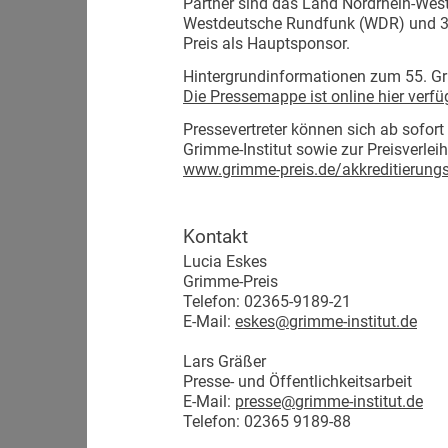
Partner sind das Land Nordrhein-West
Westdeutsche Rundfunk (WDR) und 3sa
Preis als Hauptsponsor.
Hintergrundinformationen zum 55. Gr
Die Pressemappe ist online hier verfü
Pressevertreter können sich ab sofor
Grimme-Institut sowie zur Preisverleih
www.grimme-preis.de/akkreditierung
Kontakt
Lucia Eskes
Grimme-Preis
Telefon: 02365-9189-21
E-Mail:
eskes@grimme-institut.de
Lars Gräßer
Presse- und Öffentlichkeitsarbeit
E-Mail:
presse@grimme-institut.de
Telefon: 02365 9189-88