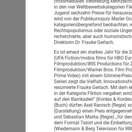
crossmedialen Verbreitung kennzeic
in den vier Wettbewerbskategorien Fik
Jugend sechzehn Preise für herausrag
wird von der Publikumsjury Marler Gru
kategorienübergreifend beobachten, w
Rechtspopulismus oder soziale Ungere
recherchierte, aber auch humoristisch
Direktorin Dr. Frauke Gerlach.
Es ist erneut ein starkes Jahr für die 
(UFA Fiction/mobra films für HBO E
Filmproduktion/IRIS Productions für 
Filmproduktion/Warner Bros. Film P
Prime Video) mit einem Grimme-Preis 
Serien zeigt die Vielfalt, Innovations
resümierte Frauke Gerlach. Mit dem ei
in der Kategorie Fiktion vergeben wir
auf den Barrikaden“ (Kordes & Korde
(Buch) dürfen Axel Ranisch (Regie) 
(Darstellung) einen Preis entgegenneh
und Sebastian Marka (Regie) „für den
dem Format Tatort und die Einbettung 
(Wiedemann & Berg Television für RB