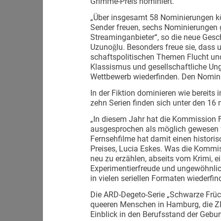
Grimme-Preis nominiert.
„Über insgesamt 58 Nominierungen kön
Sender freuen, sechs Nominierungen 
Streaminganbieter“, so die neue Gesc
Uzunoğlu. Beson­ders freue sie, dass u
schaftspolitischen Themen Flucht un
Klassismus und gesellschaftliche Ung
Wettbewerb wiederfinden. Den Nomini
In der Fiktion dominieren wie bereits
zehn Serien finden sich unter den 16
„In diesem Jahr hat die Kommission 
ausgesprochen als möglich gewesen wä
Fernsehfilme hat damit einen historisc
Preises, Lucia Eskes. Was die Kommi
neu zu erzählen, abseits vom Krimi, e
Experimentierfreude und ungewöhnlic
in vielen seriellen Formaten wiederfin
Die ARD-Degeto-Serie „Schwarze Früch
queeren Menschen in Hamburg, die ZD
Einblick in den Berufsstand der Gebu