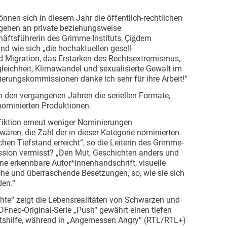
nen sich in diesem Jahr die öffentlich-rechtlichen
gehen an private beziehungsweise
häftsführerin des Grimme-Instituts, Çiğdem
nd wie sich „die hochaktuellen gesell­
d Migration, das Erstarken des Rechtsextremismus,
leichheit, Klimawandel und sexualisierte Gewalt im
erungskommissionen danke ich sehr für ihre Arbeit!“
 in den vergangenen Jahren die seriellen Formate,
 nominierten Produktionen.
Fiktion erneut weniger Nominierungen
ren, die Zahl der in dieser Kategorie nominierten
hen Tiefstand erreicht“, so die Leiterin des Grimme-
ssion vermisst? „Den Mut, Geschichten anders und
ine erkennbare Autor*innenhandschrift, visuelle
he und überraschende Besetzungen, so, wie sie sich
den.“
te“ zeigt die Lebens­realitäten von Schwarzen und
Fneo-Original-Serie „Push“ gewährt einen tiefen
rtshilfe, während in „Angemessen Angry“ (RTL/RTL+)