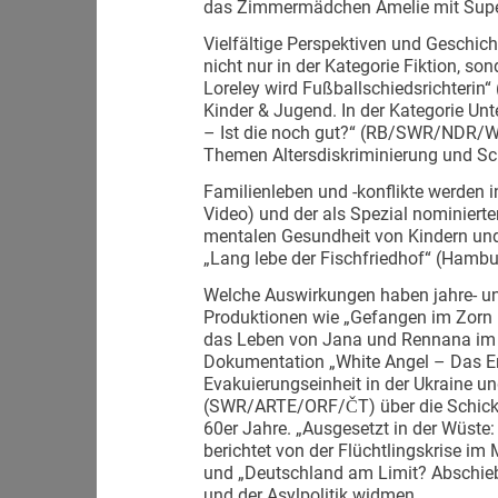
das Zimmermädchen Amelie mit Superk
Vielfältige Perspektiven und Geschic
nicht nur in der Kategorie Fiktion, s
Loreley wird Fußball­schiedsrichterin“
Kinder & Jugend. In der Kategorie Un
– Ist die noch gut?“ (RB/SWR/NDR/WD
Themen Altersdiskriminierung und S
Familienleben und -konflikte werden i
Video) und der als Spezial nominierten
mentalen Gesundheit von Kindern und
„Lang lebe der Fischfriedhof“ (Hamb
Welche Auswirkungen haben jahre- und
Produktionen wie „Gefangen im Zorn
das Leben von Jana und Rennana im Fl
Dokumentation „White Angel – Das En
Evakuierungseinheit in der Ukraine u
(SWR/ARTE/ORF/ČT) über die Schicksa
60er Jahre. „Ausgesetzt in der Wüste
berichtet von der Flüchtlingskrise im
und „Deutschland am Limit? Abschie
und der Asylpolitik widmen.