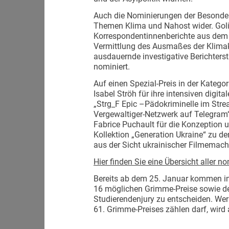
Auch die Nominierungen der Besondere
Themen Klima und Nahost wider. Goline
Korrespondentinnenberichte aus dem N
Vermittlung des Ausmaßes der Klimaka
ausdauernde investigative Berichters
nominiert.
Auf einen Spezial-Preis in der Katego
Isabel Ströh für ihre intensiven digit
„Strg_F Epic –Pädokriminelle im Stre
Vergewaltiger-Netzwerk auf Telegram
Fabrice Puchault für die Konzeption 
Kollektion „Generation Ukraine“ zu de
aus der Sicht ukrainischer Filmemach
Hier finden Sie eine Übersicht aller n
Bereits ab dem 25. Januar kommen in
16 möglichen Grimme-Preise sowie des
Studierendenjury zu entscheiden. Wer 
61. Grimme-Preises zählen darf, wir