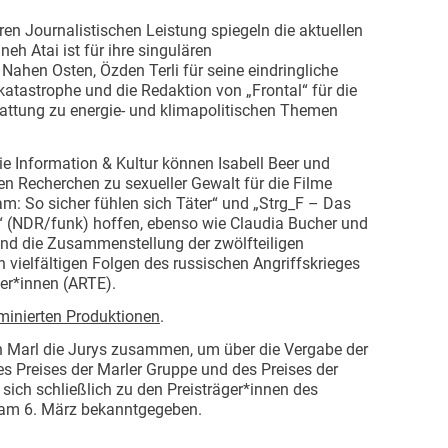
n Journalistischen Leistung spiegeln die aktuellen
h Atai ist für ihre singulären
ahen Osten, Özden Terli für seine eindringliche
tastrophe und die Redaktion von „Frontal“ für die
tattung zu energie- und klimapolitischen Themen
rie Information & Kultur können Isabell Beer und
alen Recherchen zu sexueller Gewalt für die Filme
am: So sicher fühlen sich Täter“ und „Strg_F – Das
“ (NDR/funk) hoffen, ebenso wie Claudia Bucher und
und die Zusammenstellung der zwölfteiligen
n vielfältigen Folgen des russischen Angriffskrieges
er*innen (ARTE).
ominierten Produktionen
.
 Marl die Jurys zusammen, um über die Vergabe der
 Preises der Marler Gruppe und des Preises der
sich schließlich zu den Preisträger*innen des
d am 6. März bekanntgegeben.