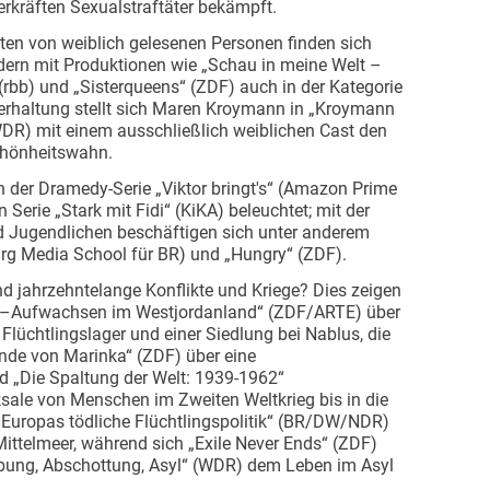
räften Sexual­straftäter bekämpft.
hten von weiblich gelesenen Personen finden sich
ondern mit Produktionen wie „Schau in meine Welt –
 (rbb) und „Sisterqueens“ (ZDF) auch in der Kategorie
terhaltung stellt sich Maren Kroymann in „Kroymann
R) mit einem ausschließlich weiblichen Cast den
chönheitswahn.
n der Dramedy-Serie „Viktor bringt's“ (Amazon Prime
 Serie „Stark mit Fidi“ (KiKA) beleuchtet; mit der
 Jugendlichen beschäftigen sich unter anderem
urg Media School für BR) und „Hungry“ (ZDF).
 jahrzehntelange Konflikte und Kriege? Dies zeigen
 –Aufwachsen im Westjordanland“ (ZDF/ARTE) über
üchtlingslager und einer Siedlung bei Nablus, die
de von Marinka“ (ZDF) über eine
nd „Die Spaltung der Welt: 1939-1962“
le von Menschen im Zweiten Weltkrieg bis in die
: Europas tödliche Flüchtlingspolitik“ (BR/DW/NDR)
 Mittelmeer, während sich „Exile Never Ends“ (ZDF)
bung, Abschottung, Asyl“ (WDR) dem Leben im Asyl