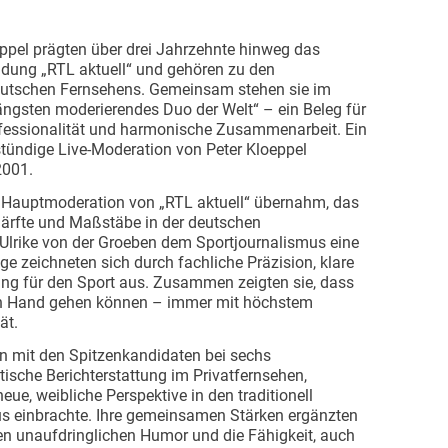
eppel prägten über drei Jahrzehnte hinweg das
dung „RTL aktuell“ und gehören zu den
eutschen Fernsehens. Gemeinsam stehen sie im
ngsten moderierendes Duo der Welt“ – ein Beleg für
fessionalität und harmonische Zusammenarbeit. Ein
stündige Live-Moderation von Peter Kloeppel
2001.
e Hauptmoderation von „RTL aktuell“ übernahm, das
chärfte und Maßstäbe in der deutschen
h Ulrike von der Groeben dem Sportjournalismus eine
e zeichneten sich durch fachliche Präzision, klare
ung für den Sport aus. Zusammen zeigten sie, dass
in Hand gehen können – immer mit höchstem
ät.
en mit den Spitzenkandidaten bei sechs
sche Berichterstattung im Privatfernsehen,
ue, weibliche Perspektive in den traditionell
s einbrachte. Ihre gemeinsamen Stärken ergänzten
nen unaufdringlichen Humor und die Fähigkeit, auch