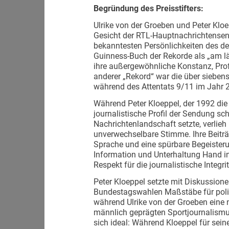
Begründung des Preisstifters:
Ulrike von der Groeben und Peter Klo
Gesicht der RTL-Hauptnachrichtensen
bekanntesten Persönlichkeiten des d
Guinness-Buch der Rekorde als „am lä
ihre außergewöhnliche Konstanz, Pro
anderer „Rekord“ war die über sieben
während des Attentats 9/11 im Jahr 
Während Peter Kloeppel, der 1992 di
journalistische Profil der Sendung s
Nachrichtenlandschaft setzte, verlie
unverwechselbare Stimme. Ihre Beiträg
Sprache und eine spürbare Begeister
Information und Unterhaltung Hand 
Respekt für die journalistische Integrit
Peter Kloeppel setzte mit Diskussion
Bundestagswahlen Maßstäbe für politi
während Ulrike von der Groeben eine ne
männlich geprägten Sportjournalismu
sich ideal: Während Kloeppel für sei