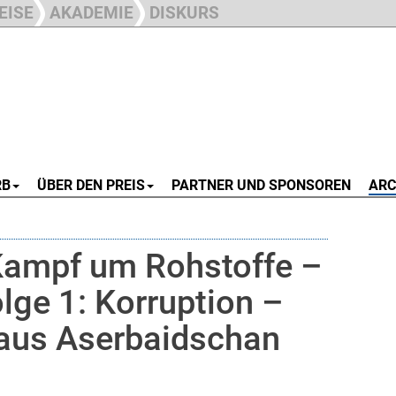
EISE
AKADEMIE
DISKURS
RB
ÜBER DEN PREIS
PARTNER UND SPONSOREN
ARC
Kampf um Rohstoffe –
lge 1: Korruption –
 aus Aserbaidschan