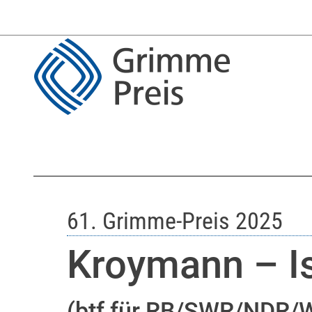
61. Grimme-Preis 2025
Kroymann – Is
(btf für RB/SWR/NDR/