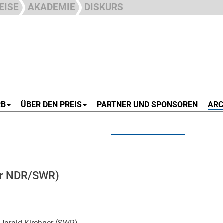
EISE
AKADEMIE
DISKURS
RB
ÜBER DEN PREIS
PARTNER UND SPONSOREN
ARC
für NDR/SWR)
Harald Kirchner (SWR)