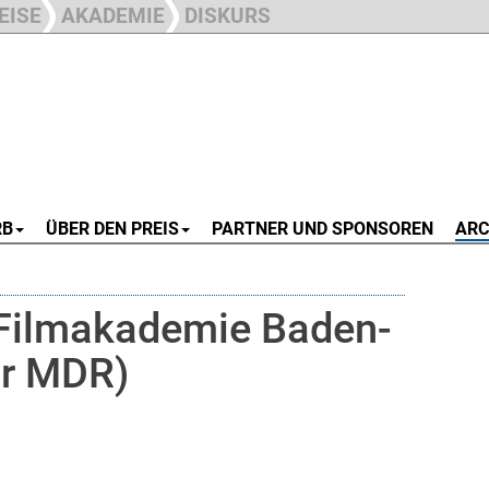
EISE
AKADEMIE
DISKURS
RB
ÜBER DEN PREIS
PARTNER UND SPONSOREN
ARC
Filmakademie Baden-
ür MDR)