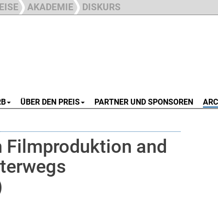
EISE
AKADEMIE
DISKURS
RB
ÜBER DEN PREIS
PARTNER UND SPONSOREN
ARC
 Filmproduktion and
nterwegs
)