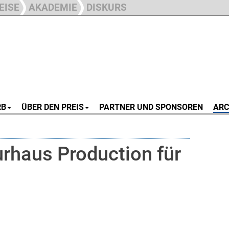
EISE
AKADEMIE
DISKURS
RB
ÜBER DEN PREIS
PARTNER UND SPONSOREN
ARC
urhaus Production für