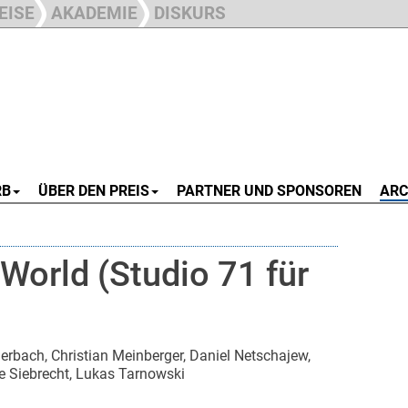
EISE
AKADEMIE
DISKURS
RB
ÜBER DEN PREIS
PARTNER UND SPONSOREN
ARC
 World (Studio 71 für
erbach, Christian Meinberger, Daniel Netschajew,
e Siebrecht, Lukas Tarnowski