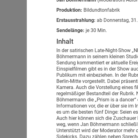
Produktion:
Bildundtonfabrik
Erstausstrahlung:
ab Donnerstag, 31.
Sendelänge:
je 30 Min.
Inhalt
In der satirischen Late-Night-Show 
Böhmermann in seinem kleinen Studio 
Sendung kommentiert er aktuelle Ere
Einspielfilmen gibt es in der Show a
Publikum mit einbeziehen. In der Rubr
Berlin-Mitte vorgestellt. Dabei präse
Kamera. Auch die Vorstellung eines fi
regelmäßiger Bestandteil der Rubrik.
Böhmermann die „Prism is a dancer“ e
Informationen vor, die er über sie im 
es um die besten fünf Dinge: Seien e
Auch hier können sich die Zuschauer 
weg, wenn Jan Böhmermann schließlich
Unterstützt wird der Moderator mehr
Sidekicks. Dazu zählen neben Sprech