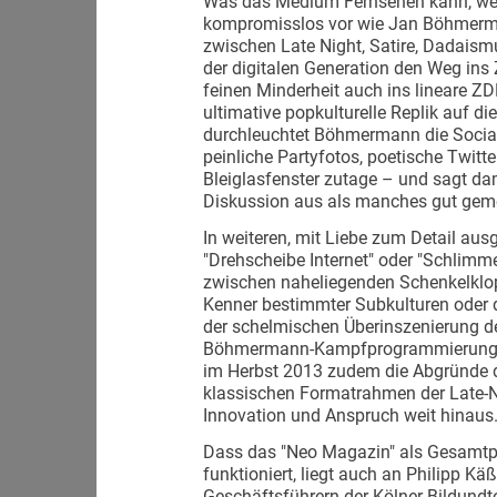
Was das Medium Fernsehen kann, wenn
kompromisslos vor wie Jan Böhmerma
zwischen Late Night, Satire, Dadais
der digitalen Generation den Weg ins 
feinen Minderheit auch ins lineare ZD
ultimative popkulturelle Replik auf di
durchleuchtet Böhmermann die Social-
peinliche Partyfotos, poetische Twitt
Bleiglasfenster zutage – und sagt da
Diskussion aus als manches gut gem
In weiteren, mit Liebe zum Detail aus
"Drehscheibe Internet" oder "Schlimm
zwischen naheliegenden Schenkelklopfe
Kenner bestimmter Subkulturen oder d
der schelmischen Überinszenierung d
Böhmermann-Kampfprogrammierung au
im Herbst 2013 zudem die Abgründe de
klassischen Formatrahmen der Late-N
Innovation und Anspruch weit hinaus
Dass das "Neo Magazin" als Gesamtp
funktioniert, liegt auch an Philipp K
Geschäftsführern der Kölner Bildundt