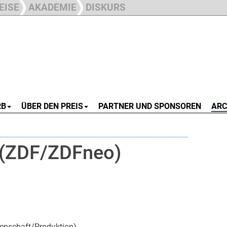
EISE
AKADEMIE
DISKURS
RB
ÜBER DEN PREIS
PARTNER UND SPONSOREN
ARC
(ZDF/ZDFneo)
enschaft/Produktion)