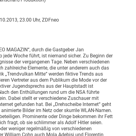
10.2013, 23.00 Uhr, ZDFneo
„NEO MAGAZIN“, durch die Gastgeber Jan
jede Woche führt, ist niemand sicher. Zu Beginn der
ignisse der vergangenen Tage. Neben verschiedenen
uch zahlreiche Elemente, die unter anderem auch das
ik „Trendvulkan Mitte“ werden fiktive Trends aus
ntieren Vertreter aus dem Publikum die Mode vor der
ktiver Jugendsprechs aus der Hauptstadt ist
 Nach den Enthüllungen rund um die NSA führte
in. Dabei stellt er verschiedene Zuschauer mit
Internet gefunden hat. Bei „Drehscheibe Internet“ geht
s animierte Bilder im Netz oder skurrile WLAN-Namen.
beteiligen. Prominente oder Dinge bekommen ihr Fett
 fragt, ob sie schlimmer als Adolf Hitler seien.
 oder weniger regelmäßig von verschiedenen
er William Cohn auch Mola Adebisi und Florentin