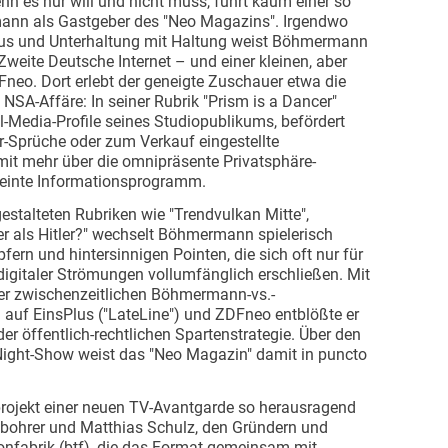
 es nur will und nicht muss, führt kaum einer so
nn als Gastgeber des "Neo Magazins". Irgendwo
mus und Unterhaltung mit Haltung weist Böhmermann
Zweite Deutsche Internet – und einer kleinen, aber
Fneo. Dort erlebt der geneigte Zuschauer etwa die
e NSA-Affäre: In seiner Rubrik "Prism is a Dancer"
Media-Profile seines Studiopublikums, befördert
er-Sprüche oder zum Verkauf eingestellte
mit mehr über die omnipräsente Privatsphäre-
einte Informationsprogramm.
gestalteten Rubriken wie "Trendvulkan Mitte",
er als Hitler?" wechselt Böhmermann spielerisch
rn und hintersinnigen Pointen, die sich oft nur für
igitaler Strömungen vollumfänglich erschließen. Mit
er zwischenzeitlichen Böhmermann-vs.-
f EinsPlus ("LateLine") und ZDFneo entblößte er
r öffentlich-rechtlichen Spartenstrategie. Über den
ight-Show weist das "Neo Magazin" damit in puncto
.
rojekt einer neuen TV-Avantgarde so herausragend
äßbohrer und Matthias Schulz, den Gründern und
onfabrik (btf), die das Format gemeinsam mit