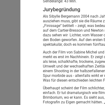
Sendelänge: 43 Min.
Jurybegründung
Als Sibylle Bergemann 2004 nach J
ausziehen muss, gibt sie die Räume zu
„Finissage“ betitelt -- zeigt, was bed
auf dem Cartier-Bresson und Newton m
dazu sehen wir Lichter, vom Wasser de
den Boden geworfen. Auf den ersten B
spektakulär, doch es kommen fünfta
Auch der Film von Sabine Michel und 
merkt es erst im Nachhinein. Er zeigt 
als leise, schalkhafte, trockene, zuge
Umwelt und der wechselhaften Zeitläu
einem Shooting in der halbzerfallenen
Spur morbide aus - allenfalls wirkt er
Was für diesen entschieden leichten Fi
Überhaupt scheint der Film schlichter, 
einfach. Er tut dramaturgisch wie fil
Brimborium, wo er kann. Es sieht aus
Fotografin zu Eigen gemacht hätten. 