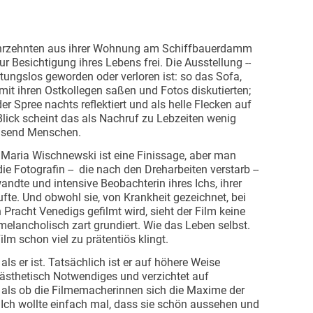
ahrzehnten aus ihrer Wohnung am Schiffbauerdamm
r Besichtigung ihres Lebens frei. Die Ausstellung --
eutungslos geworden oder verloren ist: so das Sofa,
it ihren Ostkollegen saßen und Fotos diskutierten;
r Spree nachts reflektiert und als helle Flecken auf
lick scheint das als Nachruf zu Lebzeiten wenig
usend Menschen.
Maria Wischnewski ist eine Finissage, aber man
die Fotografin -- die nach den Dreharbeiten verstarb --
wandte und intensive Beobachterin ihres Ichs, ihrer
fte. Und obwohl sie, von Krankheit gezeichnet, bei
 Pracht Venedigs gefilmt wird, sieht der Film keine
 melancholisch zart grundiert. Wie das Leben selbst.
lm schon viel zu prätentiös klingt.
als er ist. Tatsächlich ist er auf höhere Weise
mästhetisch Notwendiges und verzichtet auf
, als ob die Filmemacherinnen sich die Maxime der
„Ich wollte einfach mal, dass sie schön aussehen und