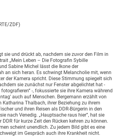
RTE/ZDF)
t sie und drückt ab, nachdem sie zuvor den Film in
trait „Mein Leben – Die Fotografin Sybille
d Sabine Michel lässt die Ikone der
h an sich heran. Es schwingt Melancholie mit, wenn
er der Kamera spricht. Diese Stimmung spiegelt sich
Nachdem sie zunächst nur Fenster abgelichtet hat -
 fotografieren“ -, fokussierte sie ihre Kamera während
onntag' auch auf Menschen. Bergemann erzählt von
 Katharina Thalbach, ihrer Beziehung zu ihrem
scher und ihren Reisen als DDR-Bürgerin in den
sie nach Venedig. „Hauptsache raus hier“, hat sie
r DDR für kurze Zeit den Rücken kehren zu können.
n scheint unendlich. Zu jedem Bild gibt es eine
schweigt im Gespräch auch ihre Krankheit nicht.