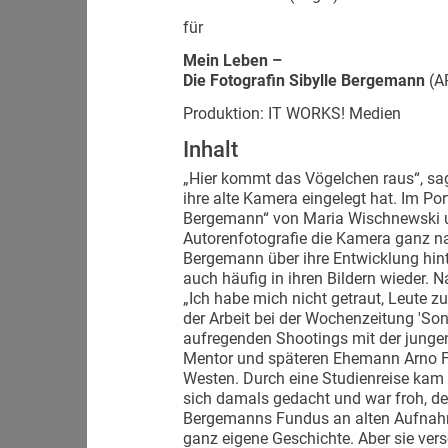
für
Mein Leben –
Die Fotografin Sibylle Bergemann
(A
Produktion: IT WORKS! Medien
Inhalt
„Hier kommt das Vögelchen raus“, sag
ihre alte Kamera eingelegt hat. Im Por
Bergemann“ von Maria Wischnewski un
Autorenfotografie die Kamera ganz na
Bergemann über ihre Entwicklung hint
auch häufig in ihren Bildern wieder. 
„Ich habe mich nicht getraut, Leute zu
der Arbeit bei der Wochenzeitung 'S
aufregenden Shootings mit der jungen
Mentor und späteren Ehemann Arno Fi
Westen. Durch eine Studienreise kam 
sich damals gedacht und war froh, de
Bergemanns Fundus an alten Aufnahme
ganz eigene Geschichte. Aber sie ver