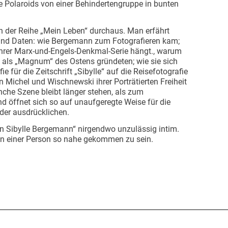
die Polaroids von einer Behindertengruppe in bunten
en der Reihe „Mein Leben“ durchaus. Man erfährt
 und Daten: wie Bergemann zum Fotografieren kam;
hrer Marx-und-Engels-Denkmal-Serie hängt., warum
“ als „Magnum“ des Ostens gründeten; wie sie sich
für die Zeitschrift „Sibylle“ auf die Reisefotografie
 Michel und Wischnewski ihrer Porträtierten Freiheit
che Szene bleibt länger stehen, als zum
nd öffnet sich so auf unaufgeregte Weise für die
der ausdrücklichen.
in Sibylle Bergemann“ nirgendwo unzulässig intim.
en einer Person so nahe gekommen zu sein.