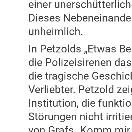
einer unerschütterlich
Dieses Nebeneinander 
unheimlich.
In Petzolds „Etwas Be
die Polizeisirenen da
die tragische Geschic
Verliebter. Petzold ze
Institution, die funkti
Störungen nicht irritie
von Grafs „Komm mir n