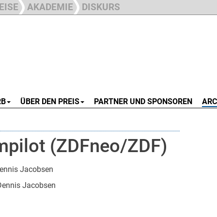
EISE
AKADEMIE
DISKURS
RB
ÜBER DEN PREIS
PARTNER UND SPONSOREN
ARC
umpilot (ZDFneo/ZDF)
Dennis Jacobsen
Dennis Jacobsen