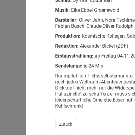
Schnitt:
Sylvain Coutandin
Musik:
Eike Ebbel Groenewold
Darsteller:
Oliver Jahn, Nora Tschirne
Fabian Busch, Claude-Oliver Rudolph
Produktion:
Kosmische Kollegen, Sa
Redaktion:
Alexander Bickel (ZDF)
Erstausstrahlung:
ab Freitag 04.11.201
Sendelänge:
je 24 Min.
Raumpilot Ijon Tichy, selbsternannter
noch jedes Weltraum-Abenteuer best
Dickkopf nicht mehr nur die Widerspen
Halluzinelle" zu schaffen, er muss sic
leidenschaftliche Omelette-Esser hat 
Kühlschrank!
Zurück