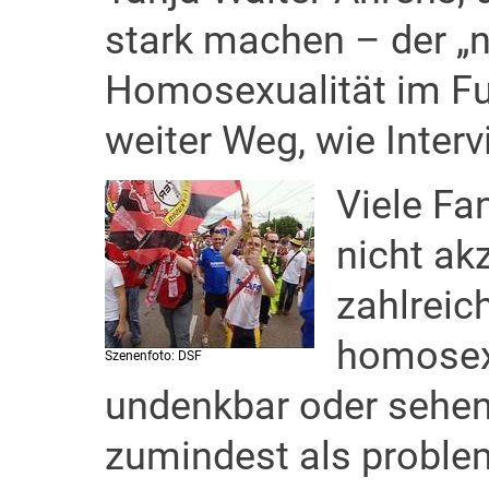
stark machen – der „
Homosexualität im Fuß
weiter Weg, wie Interv
Viele Fa
nicht ak
zahlreic
homosexu
Szenenfoto: DSF
undenkbar oder sehen
zumindest als proble