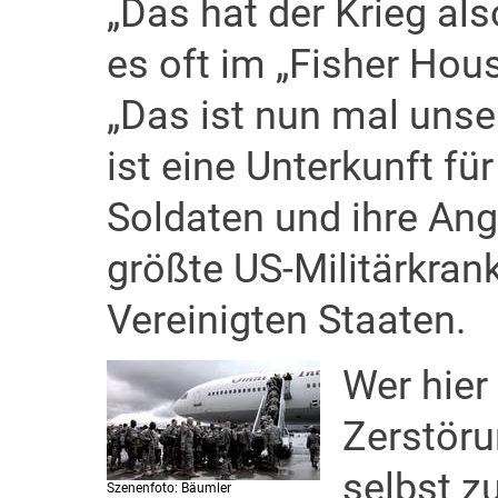
„Das hat der Krieg al
es oft im „Fisher Hous
„Das ist nun mal unse
ist eine Unterkunft fü
Soldaten und ihre An
größte US-Militärkra
Vereinigten Staaten.
Wer hier
Zerstör
selbst z
Szenenfoto: Bäumler