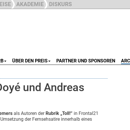
EISE
AKADEMIE
DISKURS
RB
ÜBER DEN PREIS
PARTNER UND SPONSOREN
ARC
Doyé und Andreas
emers
als Autoren der
Rubrik „Toll!“
in Frontal21
te Umsetzung der Fernsehsatire innerhalb eines