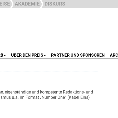
EISE
AKADEMIE
DISKURS
RB
ÜBER DEN PREIS
PARTNER UND SPONSOREN
ARC
che, eigenständige und kompetente Redaktions- und
ismus u.a. im Format „Number One“ (Kabel Eins)