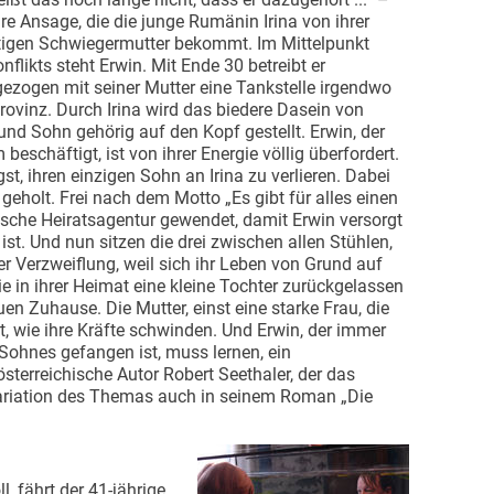
are Ansage, die die junge Rumänin Irina von ihrer
tigen Schwiegermutter bekommt. Im Mittelpunkt
onflikts steht Erwin. Mit Ende 30 betreibt er
ezogen mit seiner Mutter eine Tankstelle irgendwo
Provinz. Durch Irina wird das biedere Dasein von
und Sohn gehörig auf den Kopf gestellt. Erwin, der
eschäftigt, ist von ihrer Energie völlig überfordert.
t, ihren einzigen Sohn an Irina zu verlieren. Dabei
 geholt. Frei nach dem Motto „Es gibt für alles einen
ische Heiratsagentur gewendet, damit Erwin versorgt
ist. Und nun sitzen die drei zwischen allen Stühlen,
 Verzweiflung, weil sich ihr Leben von Grund auf
ie in ihrer Heimat eine kleine Tochter zurückgelassen
uen Zuhause. Die Mutter, einst eine starke Frau, die
rt, wie ihre Kräfte schwinden. Und Erwin, der immer
Sohnes gefangen ist, muss lernen, ein
sterreichische Autor Robert Seethaler, der das
Variation des Themas auch in seinem Roman „Die
l, fährt der 41-jährige