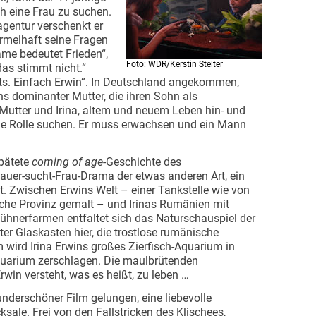
h eine Frau zu suchen.
sagentur verschenkt er
ormelhaft seine Fragen
Name bedeutet Frieden“,
Foto: WDR/Kerstin Stelter
das stimmt nicht.“
s. Einfach Erwin“. In Deutschland angekommen,
wins dominanter Mutter, die ihren Sohn als
Mutter und Irina, altem und neuem Leben hin- und
eue Rolle suchen. Er muss erwachsen und ein Mann
spätete
coming of age
-Geschichte des
auer-sucht-Frau-Drama der etwas anderen Art, ein
cht. Zwischen Erwins Welt – einer Tankstelle wie von
sche Provinz gemalt – und Irinas Rumänien mit
ühnerfarmen entfaltet sich das Naturschauspiel der
hter Glaskasten hier, die trostlose rumänische
 wird Irina Erwins großes Zierfisch-Aquarium in
quarium zerschlagen. Die maulbrütenden
win versteht, was es heißt, zu leben …
underschöner Film gelungen, eine liebevolle
sale. Frei von den Fallstricken des Klischees,