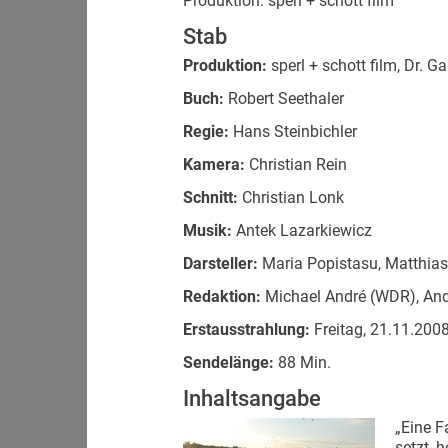
Produktion: sperl + schott film
Stab
Produktion:
sperl + schott film, Dr. G
Buch:
Robert Seethaler
Regie:
Hans Steinbichler
Kamera:
Christian Rein
Schnitt:
Christian Lonk
Musik:
Antek Lazarkiewicz
Darsteller:
Maria Popistasu, Matthias 
Redaktion:
Michael André (WDR), And
Erstausstrahlung:
Freitag, 21.11.2008
Sendelänge:
88 Min.
Inhaltsangabe
„Eine F
setzt, 