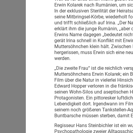
Erwin Kolarek nach Rumänien, um sic
In der exklusiven Sterilität der Heirat
seine Mitbringsel-Körbe, wiederholt f
und trifft schließlich auf Irina. „Der 
erklärt ihm die junge Rumänin, „aber 
Erwins Name dagegen „bedeutet nicht
gerät Irina schnell in Konflikt mit Er
Muttersöhnchen klein hält. Zwischen 
hergerissen, muss Erwin sich eine n
werden.
„Die zweite Frau“ ist die reichlich ver
Muttersöhnchens Erwin Kolarek; ein B
Film über die Natur in vielerlei Hinsi
Edward Hopper verloren in die fränki
seinen Wohn-Silos und aseptischen H
Protagonisten. Ein pittoresker luftdic
Lebendigkeit dort. Irgendwann im Film
seinem noch größeren Tankstellen-A
Buntbarsche müssen sterben, damit Er
Regisseur Hans Steinbichler ist ein w
Psychopathologie zweier Alltagsschick