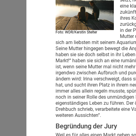
eine kl
zukünf
ihres K
zurückg
in der 
Foto: WDR/Kerstin Stelter
Mutter 
sich am liebsten mit seinem Aquarium b
Seine Mutter hingegen bewegt die Angs
haben sie sie doch selbst in ihr Leben
Markt!“ haben sie sich an eine rumän
ist, wenn seine Mutter mal nicht mehr 
irgendwo zwischen Aufbruch und purer
ändern wird: Irina verschweigt, dass s
hat, und sucht ihren Platz in ihrem ne
immer alles allein regeln musste, spü
noch in seiner Rolle des unmündigen 
eigenständiges Leben zu führen. Der ö
Drehbuch schrieb, verarbeitete eine 
weiteren Aussichten“.
Begründung der Jury
Weil es für alles einen Markt geben sol