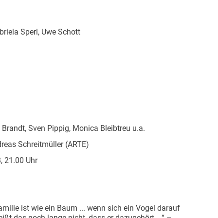
abriela Sperl, Uwe Schott
Brandt, Sven Pippig, Monica Bleibtreu u.a.
reas Schreitmüller (ARTE)
, 21.00 Uhr
amilie ist wie ein Baum ... wenn sich ein Vogel darauf
heißt das noch lange nicht, dass er dazugehört ...“ –