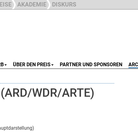
EISE
AKADEMIE
DISKURS
RB
ÜBER DEN PREIS
PARTNER UND SPONSOREN
ARC
au (ARD/WDR/ARTE)
uptdarstellung)