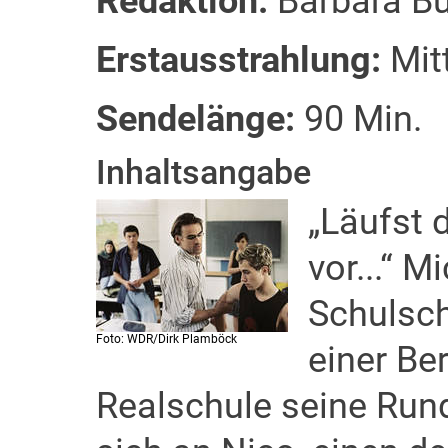
Redaktion:
Barbara B
Erstausstrahlung:
Mitt
Sendelänge:
90 Min.
Inhaltsangabe
„Läufst 
vor...“ 
Schulsch
Foto: WDR/Dirk Plamböck
einer Be
Realschule seine Rund