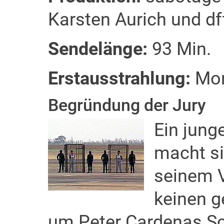
Karsten Aurich und df
Sendelänge:
93 Min.
Erstausstrahlung:
Mont
Begründung der Jury
Ein jung
macht si
seinem V
keinen g
um Peter Cardenas Sch